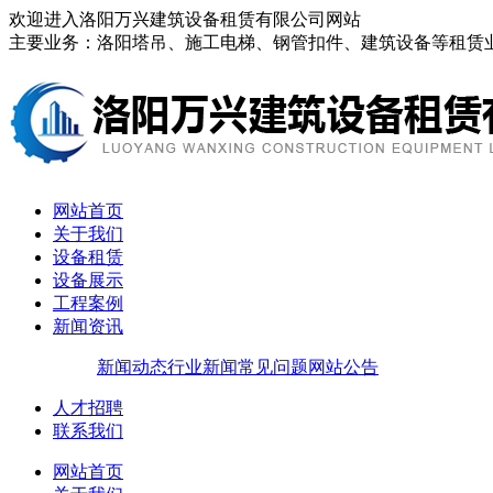
欢迎进入洛阳万兴建筑设备租赁有限公司网站
主要业务：洛阳塔吊、施工电梯、钢管扣件、建筑设备等租赁
网站首页
关于我们
设备租赁
设备展示
工程案例
新闻资讯
新闻动态
行业新闻
常见问题
网站公告
人才招聘
联系我们
网站首页