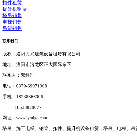
扣件租赁
提升机租赁
塔吊销售
电梯销售
吊篮销售
联系我们
版权：洛阳万兴建筑设备租赁有限公司
地址：洛阳市洛龙区正大国际东区
联系人：邓经理
电话：0379-69971968
手机：18238866006
18538828077
网址：
www.lymlgd.com
塔吊、施工电梯、钢管、扣件、提升机设备租赁，塔吊、电梯、吊