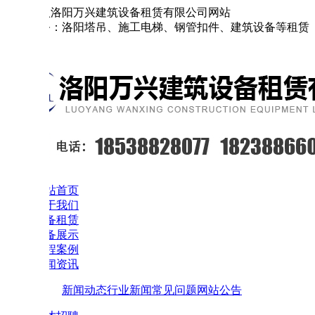
入洛阳万兴建筑设备租赁有限公司网站
务：洛阳塔吊、施工电梯、钢管扣件、建筑设备等租赁
站首页
于我们
备租赁
备展示
程案例
闻资讯
新闻动态
行业新闻
常见问题
网站公告