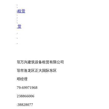
赁
梯租赁
赁
赁
租赁
售
售
售
阳万兴建筑设备租赁有限公司
阳市洛龙区正大国际东区
邓经理
9-69971968
38866006
828077