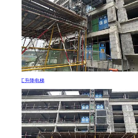
工升降电梯