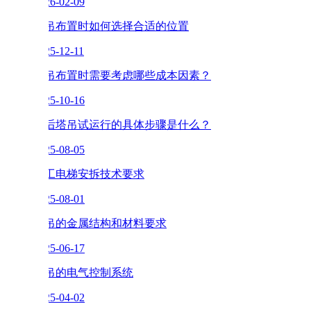
26-02-09
吊布置时如何选择合适的位置
5-12-11
吊布置时需要考虑哪些成本因素？
25-10-16
后塔吊试运行的具体步骤是什么？
25-08-05
工电梯安拆技术要求
25-08-01
吊的金属结构和材料要求
25-06-17
吊的电气控制系统
25-04-02