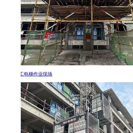
工电梯作业现场