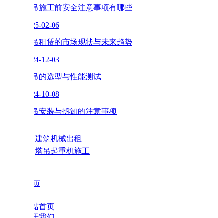
吊施工前安全注意事项有哪些
25-02-06
吊租赁的市场现状与未来趋势
24-12-03
吊的选型与性能测试
24-10-08
吊安装与拆卸的注意事项
：
建筑机械出租
：
塔吊起重机施工
页
站首页
于我们